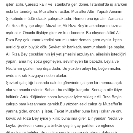
işten atılır. Çaresiz kalır ve İstanbul’a geri döner. İstanbul’da iş ararken
eski bir tanıdığına, Muzaffer’e rastlar. Muzaffer Altın Yaprak Anonim
Şirketinde müdür olarak çalışmaktadır. Hemen onu işe alır. Zamanla
Ali Rıza Bey işe alışır. Muzaffer, Ali Rıza Bey’in arkadaşının kızına
aşık olur. Onunla ilişkiye girer ve kızı kandırır. Bu olaydan ötürü Ali
Rıza Bey çok utanır;kendini sorumlu tutar.Hemen işten ayrılır. İşten
ayrıldığı gün büyük oğlu Şevket bir bankada memur olarak işe başlar.
Ali Rıza Bey çocuklarının iyi yetişmesini arzulayan, ailesinin istediğini
yapan, ama hiç sözü geçmeyen, sevilmeyen bir babadır. Leyla ve
Necla’nın gözleri hep dışardadır. Bu yüzden aileyi hiç beğenmezler,
evde sık sık kavgaya neden olurlar.
Şevket çalıştığı bankada daktilo görevinde çalışan bir memura aşık
olur ve onunla evlenir. Babası bu evliliğe karşıdır. Sonuçta aile ikiye
bölünür. Artık düğünden sonra kavgalar iyice sıklaşır.Ali Rıza Beyin
çalışıp para kazanması gerekir.Bu yüzden eski çalıştığı Muzaffer’in
yanına gider, ondan iş ister. Fakat Muzaffer buna karşı çıkar ve onu
kovar. Ali Rıza Bey iyice yıkılır; bunalıma girer. Bir yandan Necla ve
Leyla, Şevket’in karısıyla birlikte çeşitli çay partileri ve eğlence
düzenlemektedirler. Bu partiler evdeki geçim sıkıntısını daha çok