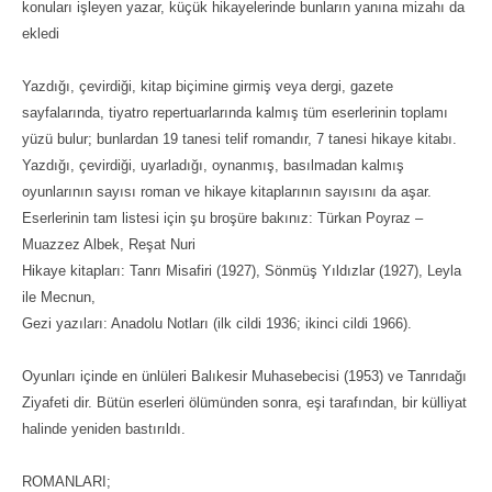
konuları işleyen yazar, küçük hikayelerinde bunların yanına mizahı da
ekledi
Yazdığı, çevirdiği, kitap biçimine girmiş veya dergi, gazete
sayfalarında, tiyatro repertuarlarında kalmış tüm eserlerinin toplamı
yüzü bulur; bunlardan 19 tanesi telif romandır, 7 tanesi hikaye kitabı.
Yazdığı, çevirdiği, uyarladığı, oynanmış, basılmadan kalmış
oyunlarının sayısı roman ve hikaye kitaplarının sayısını da aşar.
Eserlerinin tam listesi için şu broşüre bakınız: Türkan Poyraz –
Muazzez Albek, Reşat Nuri
Hikaye kitapları: Tanrı Misafiri (1927), Sönmüş Yıldızlar (1927), Leyla
ile Mecnun,
Gezi yazıları: Anadolu Notları (ilk cildi 1936; ikinci cildi 1966).
Oyunları içinde en ünlüleri Balıkesir Muhasebecisi (1953) ve Tanrıdağı
Ziyafeti dir. Bütün eserleri ölümünden sonra, eşi tarafından, bir külliyat
halinde yeniden bastırıldı.
ROMANLARI;