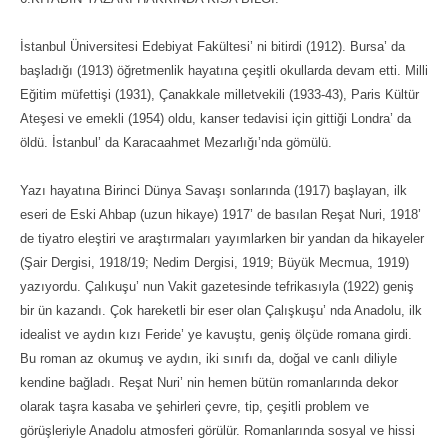
İstanbul Üniversitesi Edebiyat Fakültesi’ ni bitirdi (1912). Bursa’ da
başladığı (1913) öğretmenlik hayatına çeşitli okullarda devam etti. Milli
Eğitim müfettişi (1931), Çanakkale milletvekili (1933-43), Paris Kültür
Ateşesi ve emekli (1954) oldu, kanser tedavisi için gittiği Londra’ da
öldü. İstanbul’ da Karacaahmet Mezarlığı’nda gömülü.
Yazı hayatına Birinci Dünya Savaşı sonlarında (1917) başlayan, ilk
eseri de Eski Ahbap (uzun hikaye) 1917’ de basılan Reşat Nuri, 1918’
de tiyatro eleştiri ve araştırmaları yayımlarken bir yandan da hikayeler
(Şair Dergisi, 1918/19; Nedim Dergisi, 1919; Büyük Mecmua, 1919)
yazıyordu. Çalıkuşu’ nun Vakit gazetesinde tefrikasıyla (1922) geniş
bir ün kazandı. Çok hareketli bir eser olan Çalışkuşu’ nda Anadolu, ilk
idealist ve aydın kızı Feride’ ye kavuştu, geniş ölçüde romana girdi.
Bu roman az okumuş ve aydın, iki sınıfı da, doğal ve canlı diliyle
kendine bağladı. Reşat Nuri’ nin hemen bütün romanlarında dekor
olarak taşra kasaba ve şehirleri çevre, tip, çeşitli problem ve
görüşleriyle Anadolu atmosferi görülür. Romanlarında sosyal ve hissi