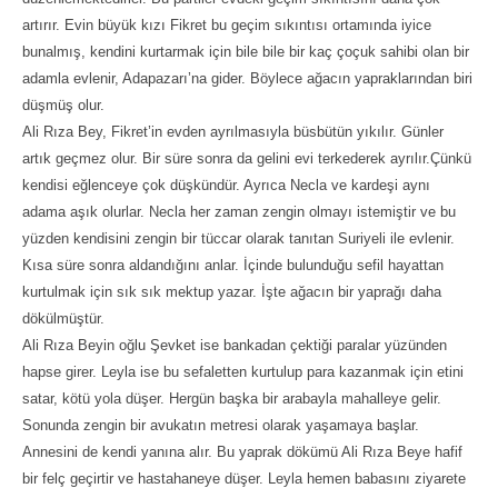
artırır. Evin büyük kızı Fikret bu geçim sıkıntısı ortamında iyice
bunalmış, kendini kurtarmak için bile bile bir kaç çoçuk sahibi olan bir
adamla evlenir, Adapazarı’na gider. Böylece ağacın yapraklarından biri
düşmüş olur.
Ali Rıza Bey, Fikret’in evden ayrılmasıyla büsbütün yıkılır. Günler
artık geçmez olur. Bir süre sonra da gelini evi terkederek ayrılır.Çünkü
kendisi eğlenceye çok düşkündür. Ayrıca Necla ve kardeşi aynı
adama aşık olurlar. Necla her zaman zengin olmayı istemiştir ve bu
yüzden kendisini zengin bir tüccar olarak tanıtan Suriyeli ile evlenir.
Kısa süre sonra aldandığını anlar. İçinde bulunduğu sefil hayattan
kurtulmak için sık sık mektup yazar. İşte ağacın bir yaprağı daha
dökülmüştür.
Ali Rıza Beyin oğlu Şevket ise bankadan çektiği paralar yüzünden
hapse girer. Leyla ise bu sefaletten kurtulup para kazanmak için etini
satar, kötü yola düşer. Hergün başka bir arabayla mahalleye gelir.
Sonunda zengin bir avukatın metresi olarak yaşamaya başlar.
Annesini de kendi yanına alır. Bu yaprak dökümü Ali Rıza Beye hafif
bir felç geçirtir ve hastahaneye düşer. Leyla hemen babasını ziyarete