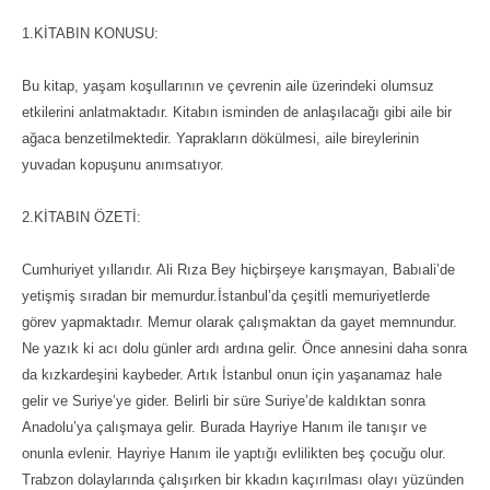
1.KİTABIN KONUSU:
Bu kitap, yaşam koşullarının ve çevrenin aile üzerindeki olumsuz
etkilerini anlatmaktadır. Kitabın isminden de anlaşılacağı gibi aile bir
ağaca benzetilmektedir. Yaprakların dökülmesi, aile bireylerinin
yuvadan kopuşunu anımsatıyor.
2.KİTABIN ÖZETİ:
Cumhuriyet yıllarıdır. Ali Rıza Bey hiçbirşeye karışmayan, Babıali’de
yetişmiş sıradan bir memurdur.İstanbul’da çeşitli memuriyetlerde
görev yapmaktadır. Memur olarak çalışmaktan da gayet memnundur.
Ne yazık ki acı dolu günler ardı ardına gelir. Önce annesini daha sonra
da kızkardeşini kaybeder. Artık İstanbul onun için yaşanamaz hale
gelir ve Suriye’ye gider. Belirli bir süre Suriye’de kaldıktan sonra
Anadolu’ya çalışmaya gelir. Burada Hayriye Hanım ile tanışır ve
onunla evlenir. Hayriye Hanım ile yaptığı evlilikten beş çocuğu olur.
Trabzon dolaylarında çalışırken bir kkadın kaçırılması olayı yüzünden