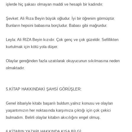
işlerde hiç şakası olmayan maddi ve hesaplı bir kadındır.
Şevket: Ali Rıza Beyin büyük oğludur. İyi bir öğrenim görmüştür.
Bunların hepsini babasına borçludur. Babası gibi mağrurdur.
Leyla: Ali RIZA Beyin kızıdır. Çok genç ve çok güzeldir. Sefillikten
kurtulmak için kötü yola düşer.
Olaylar gereğinden fazla uzatılarak okuyucunun sıkılmasına neden
olmaktadır.
5.KİTAP HAKKINDAKİ ŞAHSİ GÖRÜŞLER:
Genel itibariyle kitabı başarılı buldum,yalnız konusu ve olayları
yaşantımızın her noktasında karşımıza çıktığı için çok çekici
bulmadım. Belirli olaylar kitabın akıcılığını engel olmuş.
6.KİTABIN YAZARI HAKKINDA KISA BİLGİ: